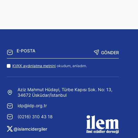
GÖNDER
KVKK aydınlatma metnini
okudum, anladım.
Aziz Mahmut Hüdayi, Türbe Kapısı Sok. No: 13,
34672 Üsküdar/İstanbul
idp@idp.org.tr
(0216) 310 43 18
@islamcidergiler