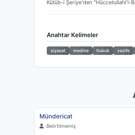
Kütüb-i Şeriye'den "Hüccetullahi'l-Ba
Anahtar Kelimeler
siyaset
medine
hukuk
vazife
Mündericat
Belirtilmemiş