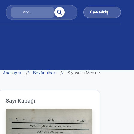
Üye Girişi
Anasayfa
Beyânülhak
Siyaset-i Medine
Sayı Kapağı