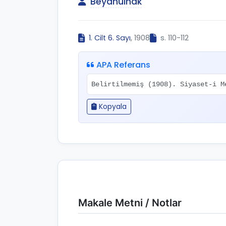
Beyânülhak
1. Cilt 6. Sayı
, 1908
s. 110-112
APA Referans
Belirtilmemiş (1908). Siyaset-i 
Kopyala
Makale Metni / Notlar