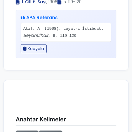
1. Cilt 6. Sayı
, 1908
s. 119-120
APA Referans
Atıf, A. (1908). Leyal-i İstibdat.
Beyânülhak
, 6, 119–120
Kopyala
Anahtar Kelimeler