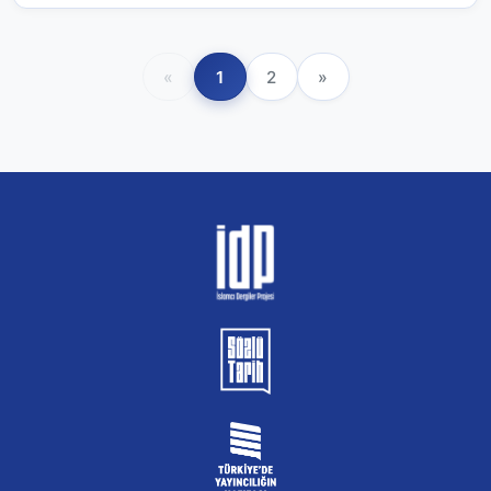
«
1
2
»