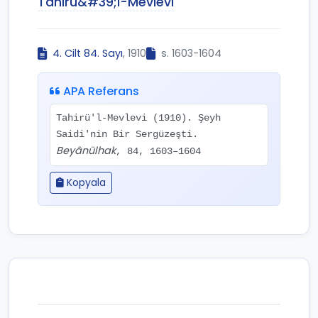
Tahirü&#39;l-Mevlevi
4. Cilt 84. Sayı
, 1910
s. 1603-1604
APA Referans
Tahirü'l-Mevlevi (1910). Şeyh
Saidi'nin Bir Sergüzeşti.
Beyânülhak
, 84, 1603–1604
Kopyala