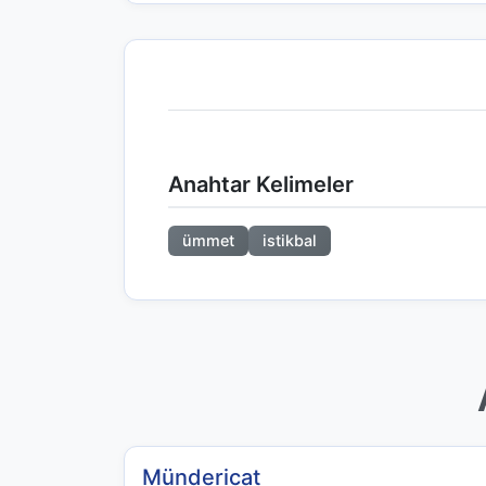
Anahtar Kelimeler
ümmet
istikbal
Mündericat