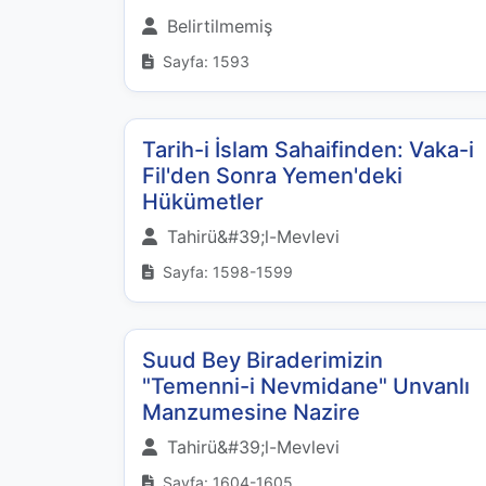
Belirtilmemiş
Sayfa: 1593
Tarih-i İslam Sahaifinden: Vaka-i
Fil'den Sonra Yemen'deki
Hükümetler
Tahirü&#39;l-Mevlevi
Sayfa: 1598-1599
Suud Bey Biraderimizin
"Temenni-i Nevmidane" Unvanlı
Manzumesine Nazire
Tahirü&#39;l-Mevlevi
Sayfa: 1604-1605