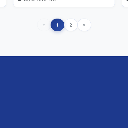
«
1
2
»