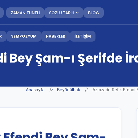
ZAMAN TÜNELİ
SÖZLÜ TARİH
BLOG
R
SEMPOZYUM
HABERLER
İLETİŞİM
i Bey Şam-ı Şerifde İr
Anasayfa
Beyânülhak
Azmzade Refik Efendi B
 Efendi Bey Şam-