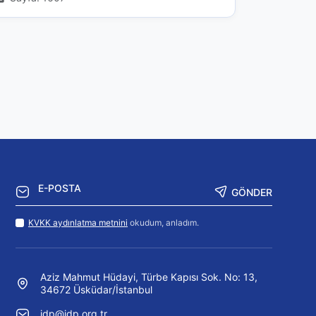
GÖNDER
KVKK aydınlatma metnini
okudum, anladım.
Aziz Mahmut Hüdayi, Türbe Kapısı Sok. No: 13,
34672 Üsküdar/İstanbul
idp@idp.org.tr