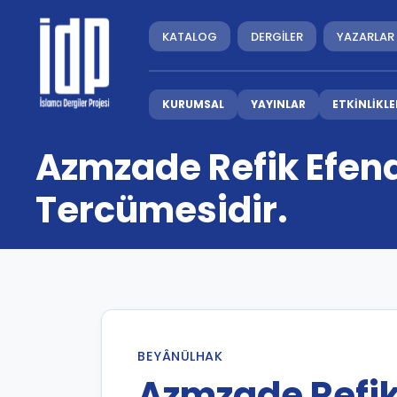
KATALOG
DERGİLER
YAZARLAR
KURUMSAL
YAYINLAR
ETKİNLİKLE
Azmzade Refik Efend
Tercümesidir.
BEYÂNÜLHAK
Azmzade Refik