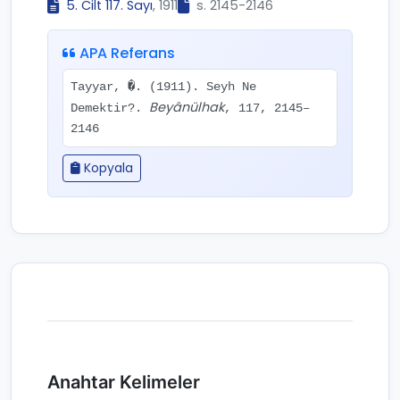
5. Cilt 117. Sayı
, 1911
s. 2145-2146
APA Referans
Tayyar, �. (1911). Seyh Ne
Beyânülhak
Demektir?.
, 117, 2145–
2146
Kopyala
Anahtar Kelimeler