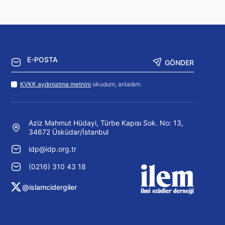
GÖNDER
KVKK aydınlatma metnini
okudum, anladım.
Aziz Mahmut Hüdayi, Türbe Kapısı Sok. No: 13,
34672 Üsküdar/İstanbul
idp@idp.org.tr
(0216) 310 43 18
@islamcidergiler