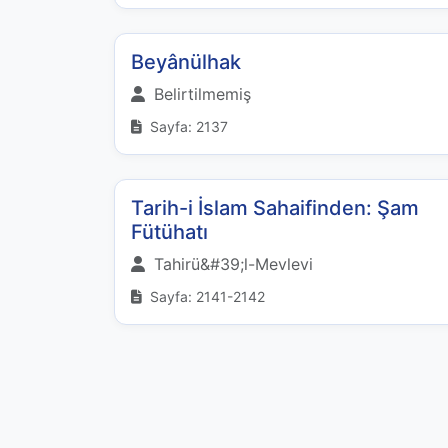
Beyânülhak
Belirtilmemiş
Sayfa: 2137
Tarih-i İslam Sahaifinden: Şam
Fütühatı
Tahirü&#39;l-Mevlevi
Sayfa: 2141-2142