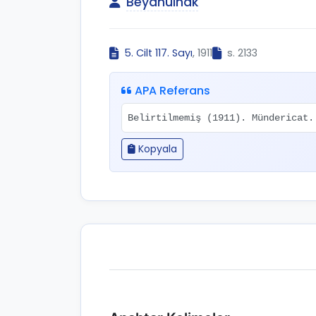
Beyânülhak
5. Cilt 117. Sayı
, 1911
s. 2133
APA Referans
Belirtilmemiş (1911). Mündericat
Kopyala