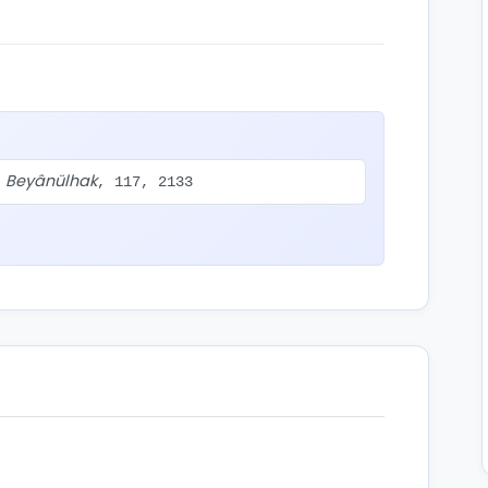
Beyânülhak
.
, 117, 2133