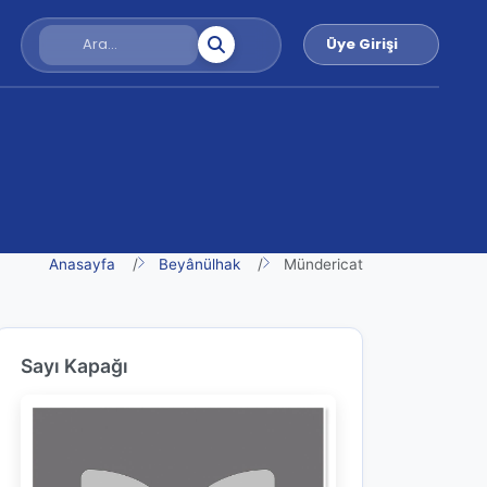
Üye Girişi
Anasayfa
Beyânülhak
Mündericat
Sayı Kapağı