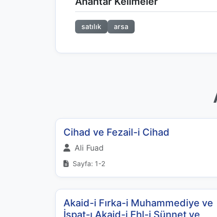
Anahtar Kelimeler
satılık
arsa
Cihad ve Fezail-i Cihad
Ali Fuad
Sayfa: 1-2
Akaid-i Fırka-i Muhammediye ve
İspat-ı Akaid-i Ehl-i Sünnet ve