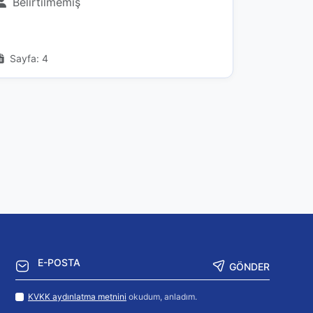
Belirtilmemiş
Sayfa: 4
GÖNDER
KVKK aydınlatma metnini
okudum, anladım.