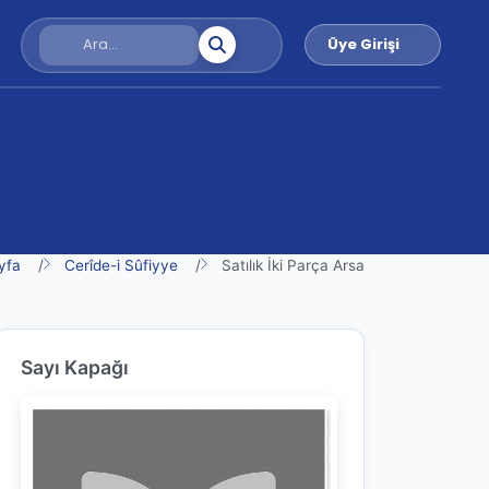
Üye Girişi
yfa
Cerîde-i Sûfiyye
Satılık İki Parça Arsa
Sayı Kapağı