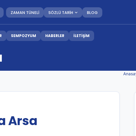
ZAMAN TÜNELİ
SÖZLÜ TARİH
BLOG
R
SEMPOZYUM
HABERLER
İLETİŞİM
a
Anasa
ça Arsa