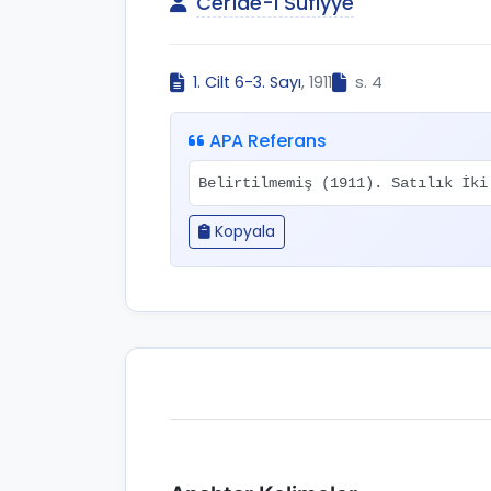
Cerîde-i Sûfiyye
1. Cilt 6-3. Sayı
, 1911
s. 4
APA Referans
Belirtilmemiş (1911). Satılık İk
Kopyala