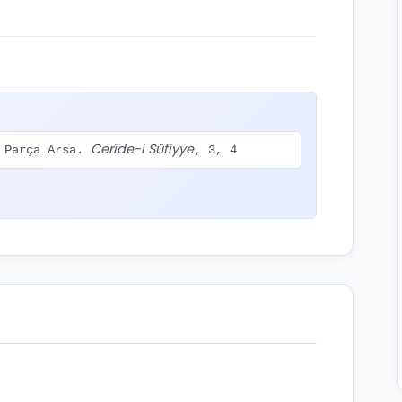
Cerîde-i Sûfiyye
i Parça Arsa.
, 3, 4