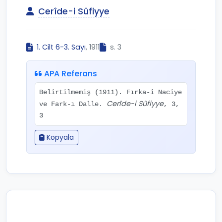
Cerîde-i Sûfiyye
1. Cilt 6-3. Sayı
, 1911
s. 3
APA Referans
Belirtilmemiş (1911). Fırka-i Naciye
Cerîde-i Sûfiyye
ve Fark-ı Dalle.
, 3,
3
Kopyala