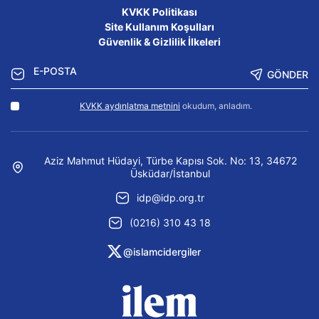
KVKK Politikası
Site Kullanım Koşulları
Güvenlik & Gizlilik İlkeleri
GÖNDER
KVKK aydınlatma metnini
okudum, anladım.
Aziz Mahmut Hüdayi, Türbe Kapısı Sok. No: 13, 34672
Üsküdar/İstanbul
idp@idp.org.tr
(0216) 310 43 18
@islamcidergiler