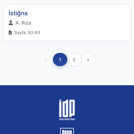
İstiğna
A. Rıza
Sayfa: 92-93
«
1
2
»