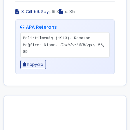
3. Cilt 56. Sayı
, 1913
s. 85
APA Referans
Belirtilmemiş (1913). Ramazan
Cerîde-i Sûfiyye
Mağfiret Nişan.
, 56,
85
Kopyala