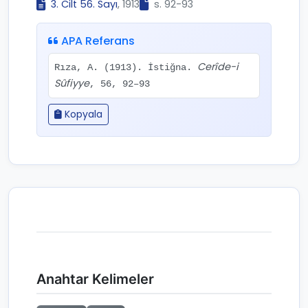
3. Cilt 56. Sayı
, 1913
s. 92-93
APA Referans
Cerîde-i
Rıza, A. (1913). İstiğna.
Sûfiyye
, 56, 92–93
Kopyala
Anahtar Kelimeler