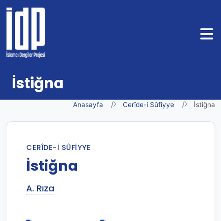
İstiğna
Anasayfa
Cerîde-i Sûfiyye
İstiğna
CERÎDE-I SÛFIYYE
İstiğna
A. Rıza