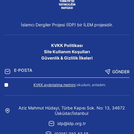
İslamcı Dergiler Projesi (İDP) bir İLEM projesidir.
KVKK Politikası
Site Kullanım Koşulları
Güvenlik & Gizlilik İlkeleri
GÖNDER
KVKK aydınlatma metnini
okudum, anladım.
Aziz Mahmut Hüdayi, Türbe Kapısı Sok. No: 13, 34672
Üsküdar/İstanbul
idp@idp.org.tr
(0216) 310 43 18