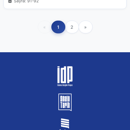
Sayfa: 91-92
«
1
2
»