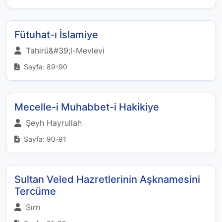
Fütuhat-ı İslamiye
Tahirü&#39;l-Mevlevi
Sayfa: 89-90
Mecelle-i Muhabbet-i Hakikiye
Şeyh Hayrullah
Sayfa: 90-91
Sultan Veled Hazretlerinin Aşknamesini
Tercüme
Sırrı