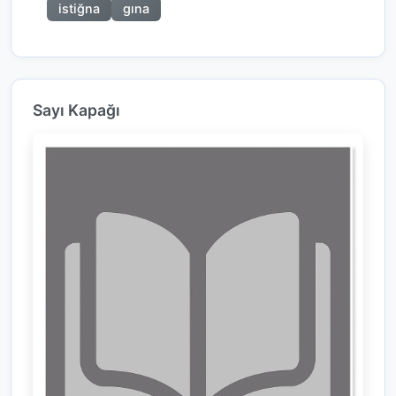
istiğna
gına
Sayı Kapağı