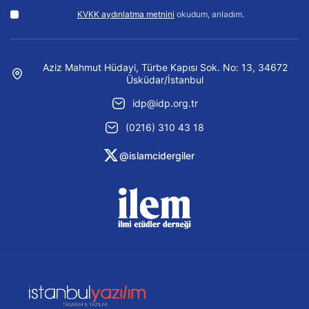
KVKK aydınlatma metnini
okudum, anladım.
Aziz Mahmut Hüdayi, Türbe Kapısı Sok. No: 13, 34672
Üsküdar/İstanbul
idp@idp.org.tr
(0216) 310 43 18
@islamcidergiler