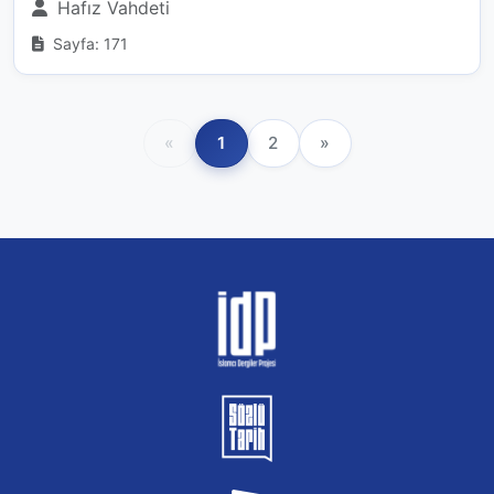
Hafız Vahdeti
Sayfa: 171
«
1
2
»