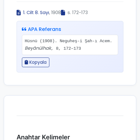
1. Cilt 8. Sayı
, 1908
s. 172-173
APA Referans
Hüsnü (1908). Neguheş-i Şah-ı Acem.
Beyânülhak
, 8, 172–173
Kopyala
Anahtar Kelimeler