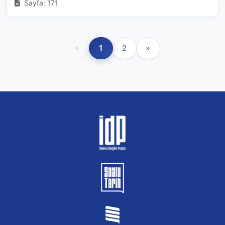
Sayfa: 171
«
1
2
»