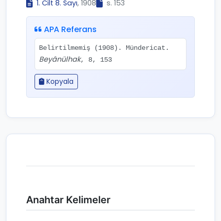
1. Cilt 8. Sayı
, 1908
s. 153
APA Referans
Belirtilmemiş (1908). Mündericat.
Beyânülhak
, 8, 153
Kopyala
Anahtar Kelimeler