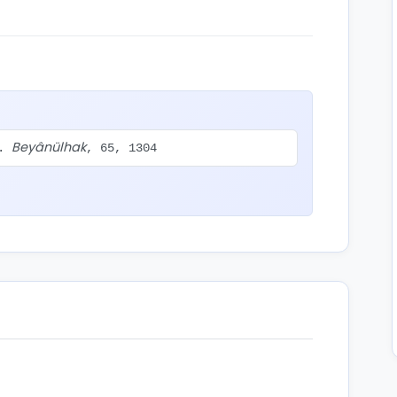
Beyânülhak
a.
, 65, 1304