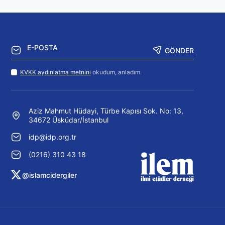
GÖNDER
KVKK aydınlatma metnini
okudum, anladım.
Aziz Mahmut Hüdayi, Türbe Kapısı Sok. No: 13,
34672 Üsküdar/İstanbul
idp@idp.org.tr
(0216) 310 43 18
@islamcidergiler