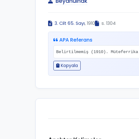
Beyânülhak
3. Cilt 65. Sayı
, 1910
s. 1304
APA Referans
Belirtilmemiş (1910). Müteferrik
Kopyala