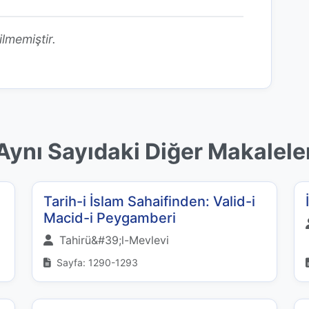
ilmemiştir.
Aynı Sayıdaki Diğer Makalele
Tarih-i İslam Sahaifinden: Valid-i
Macid-i Peygamberi
Tahirü&#39;l-Mevlevi
Sayfa: 1290-1293