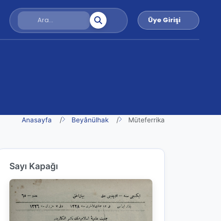
Üye Girişi
Anasayfa
Beyânülhak
Müteferrika
Sayı Kapağı