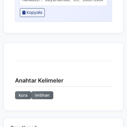
Mavaddır.
, 65, 1303–1304
Kopyala
Anahtar Kelimeler
kura
imtihan