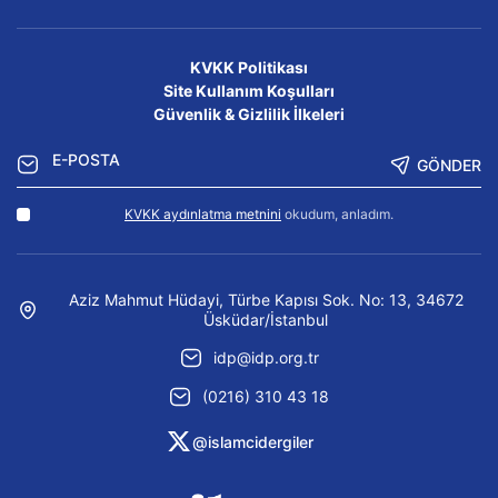
KVKK Politikası
Site Kullanım Koşulları
Güvenlik & Gizlilik İlkeleri
GÖNDER
KVKK aydınlatma metnini
okudum, anladım.
Aziz Mahmut Hüdayi, Türbe Kapısı Sok. No: 13, 34672
Üsküdar/İstanbul
idp@idp.org.tr
(0216) 310 43 18
@islamcidergiler