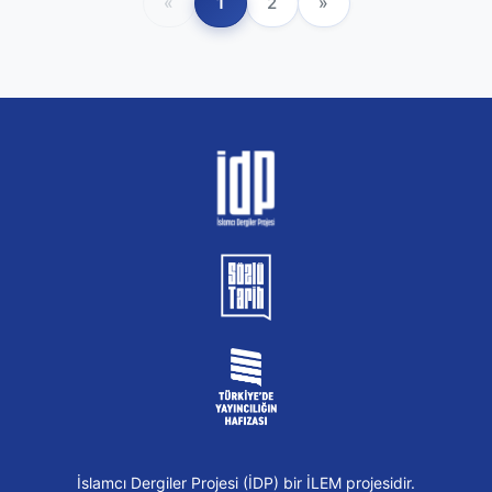
«
1
2
»
İslamcı Dergiler Projesi (İDP) bir İLEM projesidir.