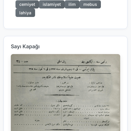
cemiyet
islamiyet
ilim
mebus
lahiya
Sayı Kapağı