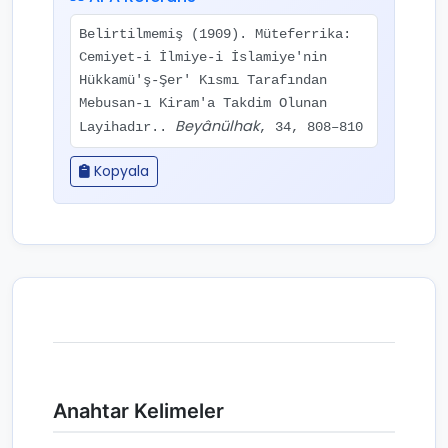
Belirtilmemiş (1909). Müteferrika:
Cemiyet-i İlmiye-i İslamiye'nin
Hükkamü'ş-Şer' Kısmı Tarafından
Mebusan-ı Kiram'a Takdim Olunan
Beyânülhak
Layihadır..
, 34, 808–810
Kopyala
Anahtar Kelimeler