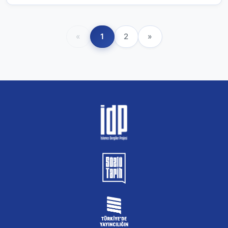
«
1
2
»