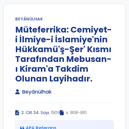
BEYÂNÜLHAK
Müteferrika: Cemiyet-
i İlmiye-i İslamiye'nin
Hükkamü'ş-Şer' Kısmı
Tarafından Mebusan-
ı Kiram'a Takdim
Olunan Layihadır.
Beyânülhak
2. Cilt 34. Sayı
, 1909
s. 808-810
APA Referans