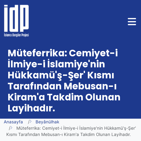
Müteferrika: Cemiyet-i
İlmiye-i İslamiye'nin
Hükkamü'ş-Şer' Kısmı
Tarafından Mebusan-ı
Kiram'a Takdim Olunan
Layihadır.
Anasayfa
Beyânülhak
Müteferrika: Cemiyet-i İlmiye-i İslamiye'nin Hükkamü'ş-Şer'
Kısmı Tarafından Mebusan-ı Kiram'a Takdim Olunan Layihadır.