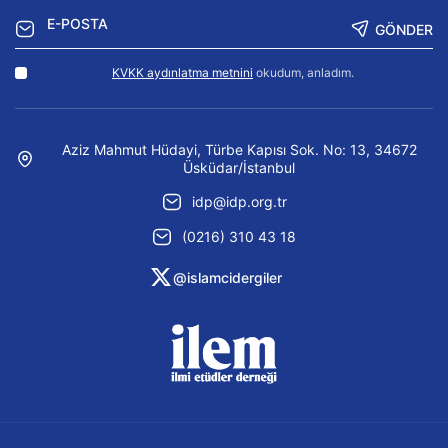
GÖNDER
KVKK aydınlatma metnini
okudum, anladım.
Aziz Mahmut Hüdayi, Türbe Kapısı Sok. No: 13, 34672
Üsküdar/İstanbul
idp@idp.org.tr
(0216) 310 43 18
@islamcidergiler