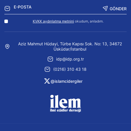
GÖNDER
KVKK aydınlatma metnini
okudum, anladım.
Aziz Mahmut Hüdayi, Türbe Kapısı Sok. No: 13, 34672
Üsküdar/İstanbul
idp@idp.org.tr
(0216) 310 43 18
@islamcidergiler