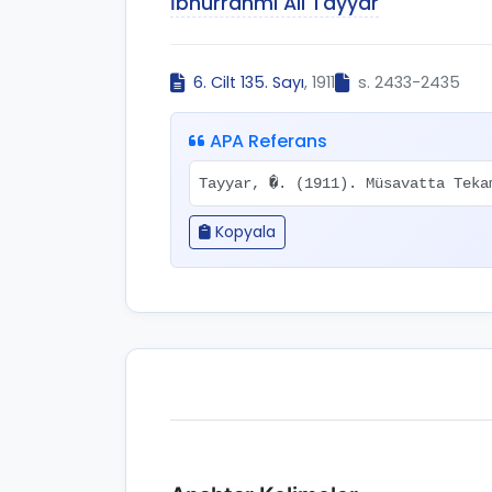
İbnürrahmi Ali Tayyar
6. Cilt 135. Sayı
, 1911
s. 2433-2435
APA Referans
Tayyar, �. (1911). Müsavatta Tek
Kopyala