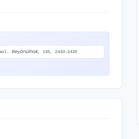
Beyânülhak
amül.
, 135, 2433–2435