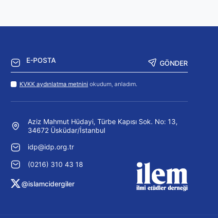
GÖNDER
KVKK aydınlatma metnini
okudum, anladım.
Aziz Mahmut Hüdayi, Türbe Kapısı Sok. No: 13,
34672 Üsküdar/İstanbul
idp@idp.org.tr
(0216) 310 43 18
@islamcidergiler