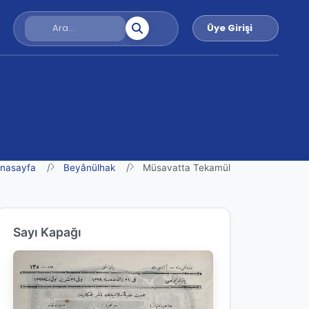
Üye Girişi
nasayfa
Beyânülhak
Müsavatta Tekamül
Sayı Kapağı