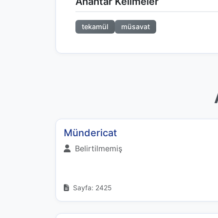
Anahtar Kelimeler
tekamül
müsavat
Mündericat
Belirtilmemiş
Sayfa: 2425