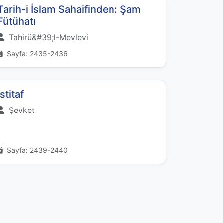
Tarih-i İslam Sahaifinden: Şam
Fütühatı
Tahirü&#39;l-Mevlevi
Sayfa: 2435-2436
İstitaf
Şevket
Sayfa: 2439-2440