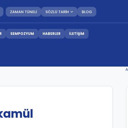
ZAMAN TÜNELİ
SÖZLÜ TARİH
BLOG
R
SEMPOZYUM
HABERLER
İLETİŞİM
l
A
kamül