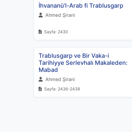
İhvananü’l-Arab fi Trablusgarp
Ahmed Şirani
Sayfa: 2430
Trablusgarp ve Bir Vaka-i
Tarihiyye Serlevhalı Makaleden:
Mabad
Ahmed Şirani
Sayfa: 2436-2438