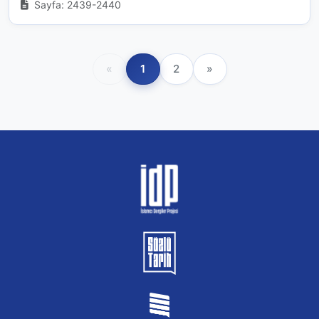
Sayfa: 2439-2440
«
1
2
»