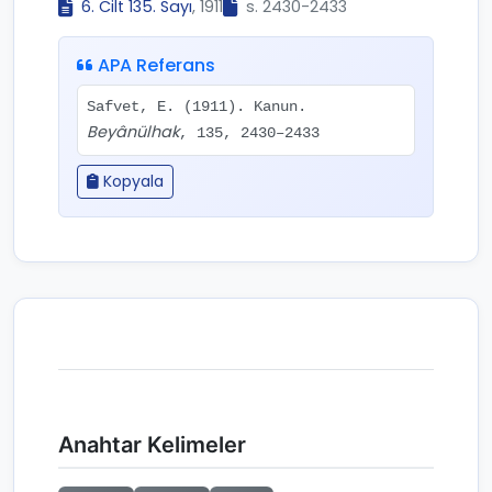
6. Cilt 135. Sayı
, 1911
s. 2430-2433
APA Referans
Safvet, E. (1911). Kanun.
Beyânülhak
, 135, 2430–2433
Kopyala
Anahtar Kelimeler