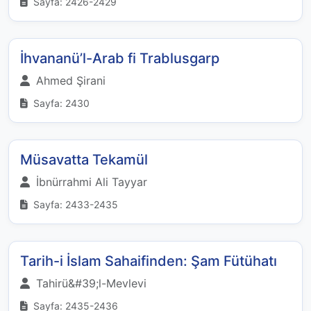
Sayfa: 2426-2429
İhvananü’l-Arab fi Trablusgarp
Ahmed Şirani
Sayfa: 2430
Müsavatta Tekamül
İbnürrahmi Ali Tayyar
Sayfa: 2433-2435
Tarih-i İslam Sahaifinden: Şam Fütühatı
Tahirü&#39;l-Mevlevi
Sayfa: 2435-2436