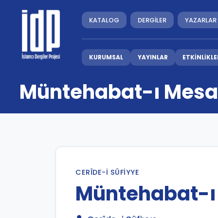
KATALOG
DERGİLER
YAZARLAR
KURUMSAL
YAYINLAR
ETKİNLİKLE
Müntehabat-ı Mesar
CERÎDE-I SÛFIYYE
Müntehabat-ı 