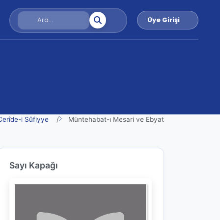
Üye Girişi
Cerîde-i Sûfiyye
Müntehabat-ı Mesari ve Ebyat
Sayı Kapağı