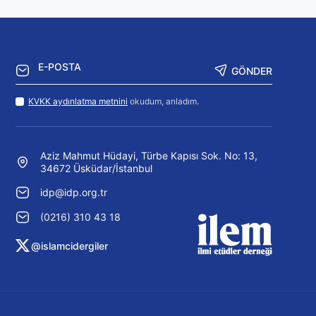
GÖNDER
KVKK aydınlatma metnini
okudum, anladım.
Aziz Mahmut Hüdayi, Türbe Kapısı Sok. No: 13,
34672 Üsküdar/İstanbul
idp@idp.org.tr
(0216) 310 43 18
@islamcidergiler