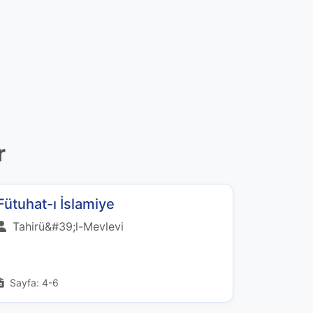
r
Fütuhat-ı İslamiye
Tahirü&#39;l-Mevlevi
Sayfa: 4-6