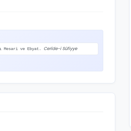
Cerîde-i Sûfiyye
-ı Mesari ve Ebyat.