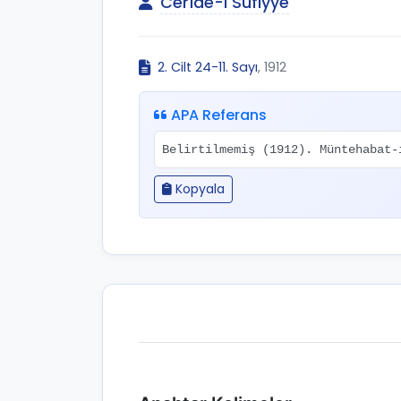
Cerîde-i Sûfiyye
2. Cilt 24-11. Sayı
, 1912
APA Referans
Belirtilmemiş (1912). Müntehabat
Kopyala