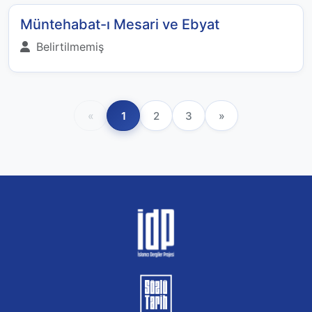
Müntehabat-ı Mesari ve Ebyat
Belirtilmemiş
«
1
2
3
»