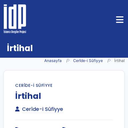
İrtihal
Anasayfa
Cerîde-i Sûfiyye
İrtihal
CERÎDE-I SÛFIYYE
İrtihal
Cerîde-i Sûfiyye