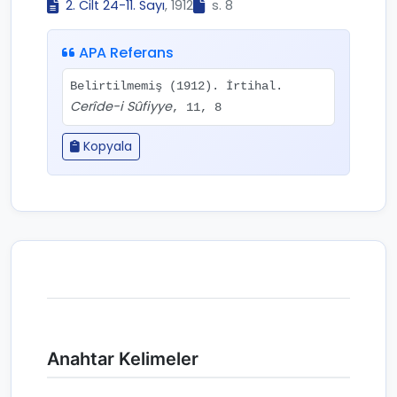
2. Cilt 24-11. Sayı
, 1912
s. 8
APA Referans
Belirtilmemiş (1912). İrtihal.
Cerîde-i Sûfiyye
, 11, 8
Kopyala
Anahtar Kelimeler