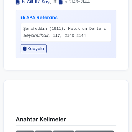
5. Cilt 117. Sayı
, 1911
s. 2143-2144
APA Referans
Şerafeddin (1911). Haluk'un Defteri.
Beyânülhak
, 117, 2143–2144
Kopyala
Anahtar Kelimeler