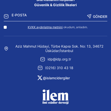
Güvenlik & Gizlilik İlkeleri
GÖNDER
KVKK aydınlatma metnini
okudum, anladım.
Aziz Mahmut Hüdayi, Türbe Kapısı Sok. No: 13, 34672
Üsküdar/İstanbul
idp@idp.org.tr
(0216) 310 43 18
@islamcidergiler