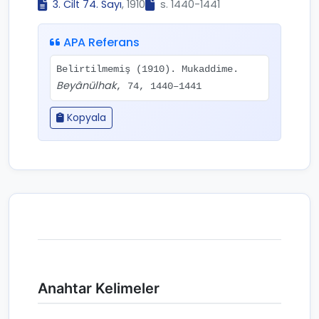
3. Cilt 74. Sayı
, 1910
s. 1440-1441
APA Referans
Belirtilmemiş (1910). Mukaddime.
Beyânülhak
, 74, 1440–1441
Kopyala
Anahtar Kelimeler