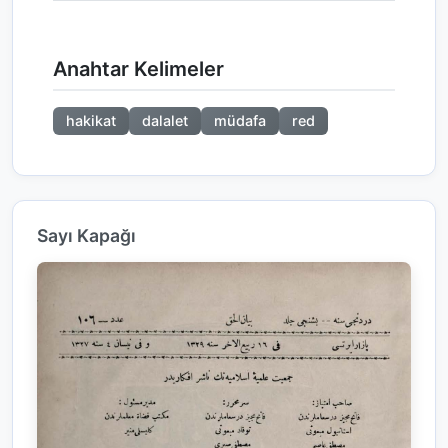
Anahtar Kelimeler
hakikat
dalalet
müdafa
red
Sayı Kapağı