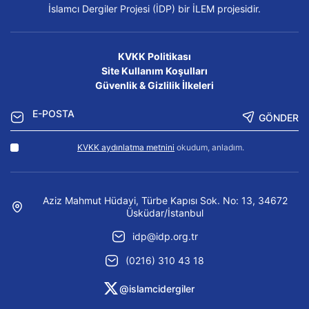
İslamcı Dergiler Projesi (İDP) bir İLEM projesidir.
KVKK Politikası
Site Kullanım Koşulları
Güvenlik & Gizlilik İlkeleri
GÖNDER
KVKK aydınlatma metnini
okudum, anladım.
Aziz Mahmut Hüdayi, Türbe Kapısı Sok. No: 13, 34672
Üsküdar/İstanbul
idp@idp.org.tr
(0216) 310 43 18
@islamcidergiler