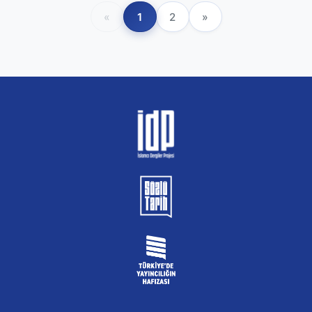
«
1
2
»