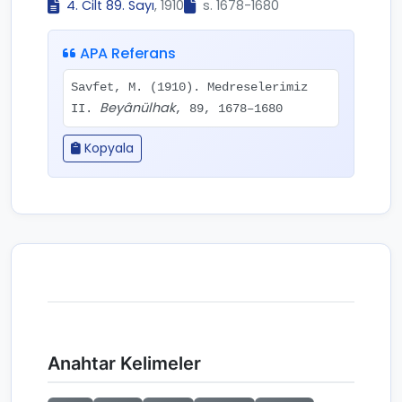
4. Cilt 89. Sayı
, 1910
s. 1678-1680
APA Referans
Savfet, M. (1910). Medreselerimiz
Beyânülhak
II.
, 89, 1678–1680
Kopyala
Anahtar Kelimeler