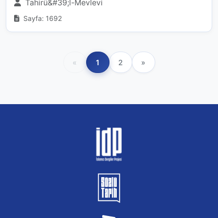
Tahirü&#39;l-Mevlevi
Sayfa: 1692
«
1
2
»