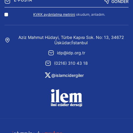
GÖNDER
KVKK aydınlatma metnini
okudum, anladım.
Aziz Mahmut Hüdayi, Türbe Kapısı Sok. No: 13, 34672
Üsküdar/İstanbul
idp@idp.org.tr
(0216) 310 43 18
@islamcidergiler