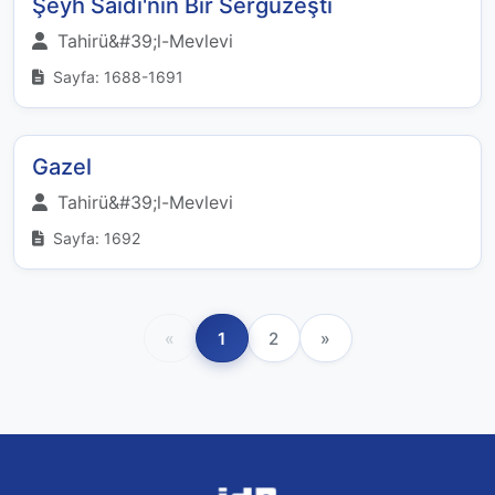
Şeyh Saidi'nin Bir Sergüzeşti
Tahirü&#39;l-Mevlevi
Sayfa: 1688-1691
Gazel
Tahirü&#39;l-Mevlevi
Sayfa: 1692
«
1
2
»