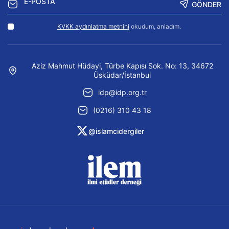
GÖNDER
KVKK aydınlatma metnini
okudum, anladım.
Aziz Mahmut Hüdayi, Türbe Kapısı Sok. No: 13, 34672
Üsküdar/İstanbul
idp@idp.org.tr
(0216) 310 43 18
@islamcidergiler