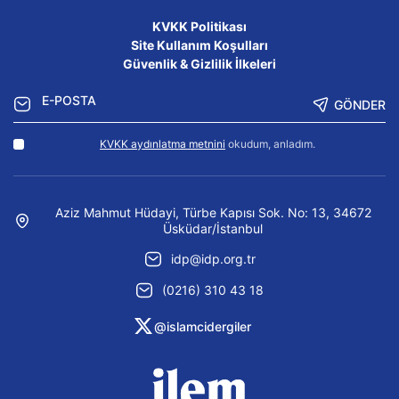
KVKK Politikası
Site Kullanım Koşulları
Güvenlik & Gizlilik İlkeleri
GÖNDER
KVKK aydınlatma metnini
okudum, anladım.
Aziz Mahmut Hüdayi, Türbe Kapısı Sok. No: 13, 34672
Üsküdar/İstanbul
idp@idp.org.tr
(0216) 310 43 18
@islamcidergiler