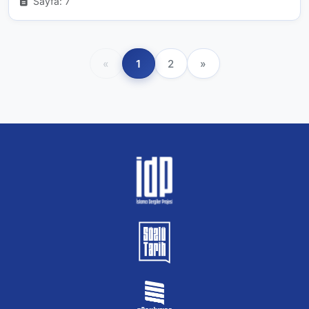
Sayfa: 7
«
1
2
»