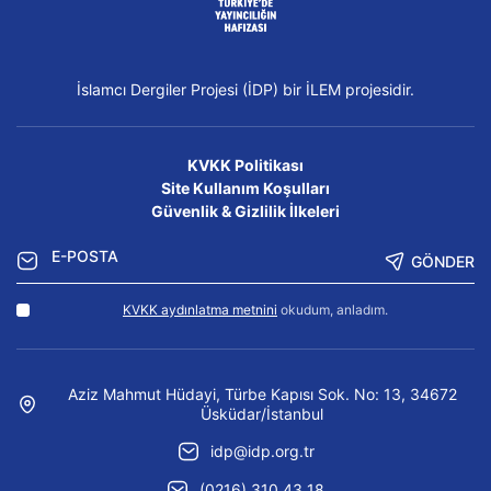
İslamcı Dergiler Projesi (İDP) bir İLEM projesidir.
KVKK Politikası
Site Kullanım Koşulları
Güvenlik & Gizlilik İlkeleri
GÖNDER
KVKK aydınlatma metnini
okudum, anladım.
Aziz Mahmut Hüdayi, Türbe Kapısı Sok. No: 13, 34672
Üsküdar/İstanbul
idp@idp.org.tr
(0216) 310 43 18