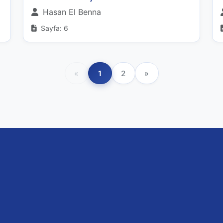
Hasan El Benna
Sayfa: 6
«
1
2
»