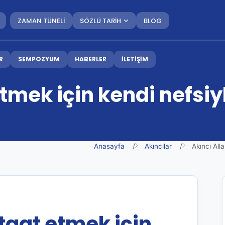
ZAMAN TÜNELİ
SÖZLÜ TARİH
BLOG
R
SEMPOZYUM
HABERLER
İLETİŞİM
 etmek için kendi nefs
Anasayfa
Akıncılar
Akıncı All
itaat etmek için