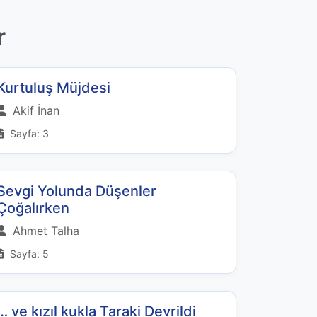
r
Kurtuluş Müjdesi
Akif İnan
Sayfa: 3
Sevgi Yolunda Düşenler
Çoğalırken
Ahmet Talha
Sayfa: 5
… ve kızıl kukla Taraki Devrildi