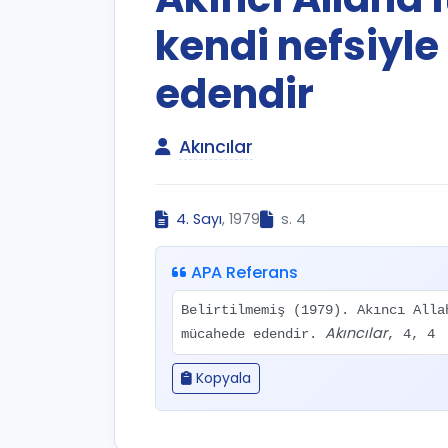
kendi nefsiyl
edendir
Akıncılar
4. Sayı
, 1979
s. 4
APA Referans
Belirtilmemiş (1979). Akıncı Alla
Akıncılar
mücahede edendir.
, 4, 4
Kopyala