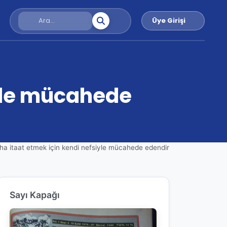
Üye Girişi
iyle mücahede
aha itaat etmek için kendi nefsiyle mücahede edendir
Sayı Kapağı