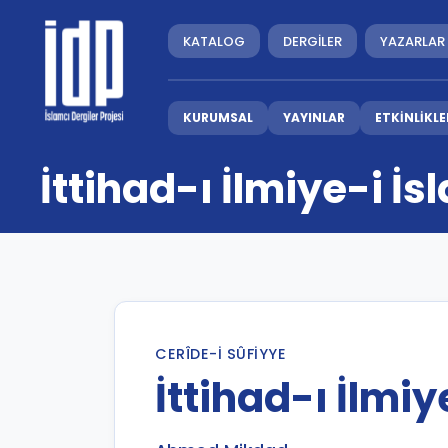
KATALOG
DERGİLER
YAZARLAR
KURUMSAL
YAYINLAR
ETKİNLİKLE
İttihad-ı İlmiye-i İ
CERÎDE-I SÛFIYYE
İttihad-ı İlmiy