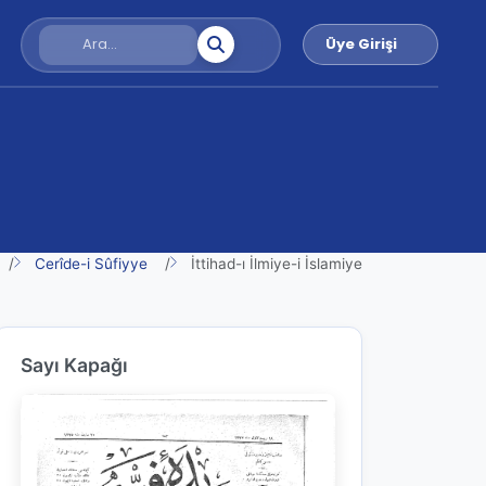
Üye Girişi
Cerîde-i Sûfiyye
İttihad-ı İlmiye-i İslamiye
Sayı Kapağı