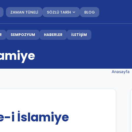
ZAMAN TÜNELİ
SÖZLÜ TARİH
BLOG
R
SEMPOZYUM
HABERLER
İLETİŞİM
slamiye
Anasayfa
e-i İslamiye