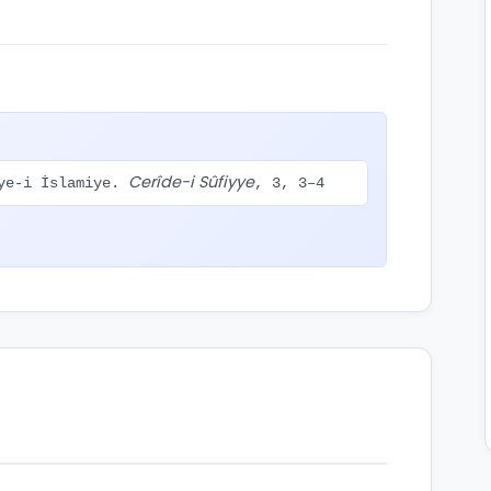
Cerîde-i Sûfiyye
iye-i İslamiye.
, 3, 3–4