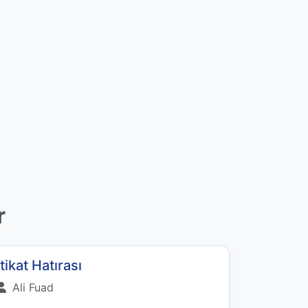
r
İtikat Hatırası
Ali Fuad