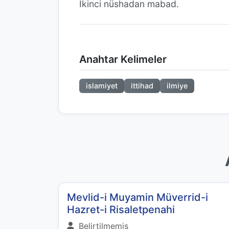
İkinci nüshadan mabad.
Anahtar Kelimeler
islamiyet
ittihad
ilmiye
Mevlid-i Muyamin Müverrid-i
Hazret-i Risaletpenahi
Belirtilmemiş