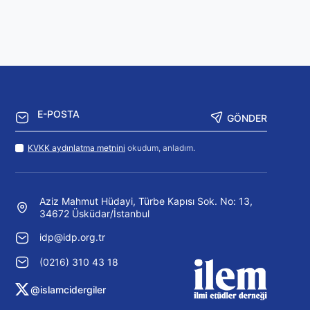
GÖNDER
KVKK aydınlatma metnini
okudum, anladım.
Aziz Mahmut Hüdayi, Türbe Kapısı Sok. No: 13,
34672 Üsküdar/İstanbul
idp@idp.org.tr
(0216) 310 43 18
@islamcidergiler