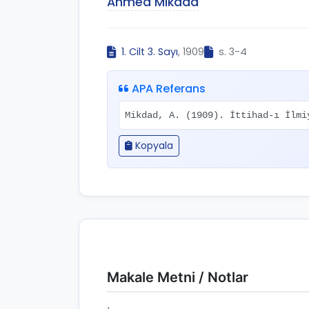
Ahmed Mikdad
1. Cilt 3. Sayı
, 1909
s. 3-4
APA Referans
Mikdad, A. (1909). İttihad-ı İlm
Kopyala
Makale Metni / Notlar