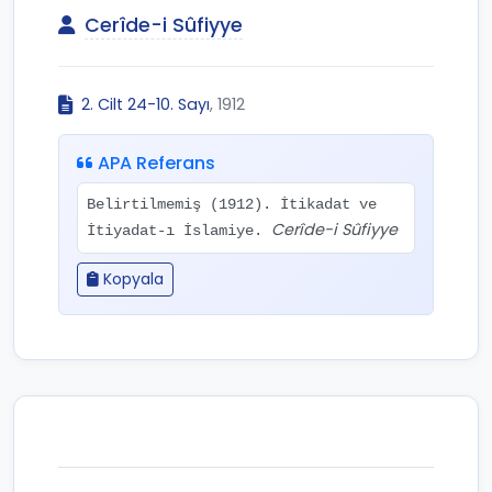
Cerîde-i Sûfiyye
2. Cilt 24-10. Sayı
, 1912
APA Referans
Belirtilmemiş (1912). İtikadat ve
Cerîde-i Sûfiyye
İtiyadat-ı İslamiye.
Kopyala