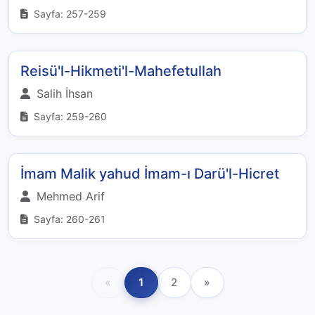
Sayfa: 257-259
Reisü'l-Hikmeti'l-Mahefetullah
Salih İhsan
Sayfa: 259-260
İmam Malik yahud İmam-ı Darü'l-Hicret
Mehmed Arif
Sayfa: 260-261
«
1
2
»