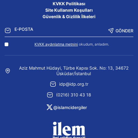
KVKK Politikası
Site Kullanım Koşulları
Güvenlik & Gizlilik İlkeleri
GÖNDER
KVKK aydınlatma metnini
okudum, anladım.
Aziz Mahmut Hüdayi, Türbe Kapısı Sok. No: 13, 34672
Üsküdar/İstanbul
idp@idp.org.tr
(0216) 310 43 18
@islamcidergiler