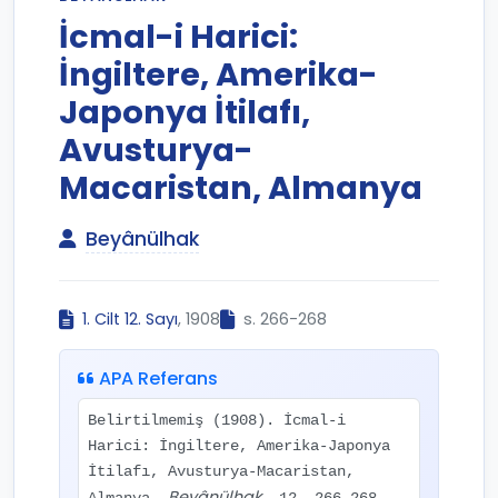
İcmal-i Harici:
İngiltere, Amerika-
Japonya İtilafı,
Avusturya-
Macaristan, Almanya
Beyânülhak
1. Cilt 12. Sayı
, 1908
s. 266-268
APA Referans
Belirtilmemiş (1908). İcmal-i
Harici: İngiltere, Amerika-Japonya
İtilafı, Avusturya-Macaristan,
Beyânülhak