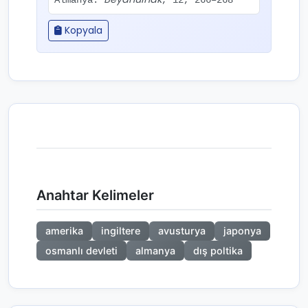
Almanya.
, 12, 266–268
Kopyala
Anahtar Kelimeler
amerika
ingiltere
avusturya
japonya
osmanlı devleti
almanya
dış poltika