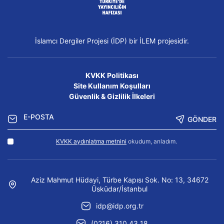
İslamcı Dergiler Projesi (İDP) bir İLEM projesidir.
KVKK Politikası
Site Kullanım Koşulları
Güvenlik & Gizlilik İlkeleri
GÖNDER
KVKK aydınlatma metnini
okudum, anladım.
Aziz Mahmut Hüdayi, Türbe Kapısı Sok. No: 13, 34672
Üsküdar/İstanbul
idp@idp.org.tr
(0216) 310 43 18