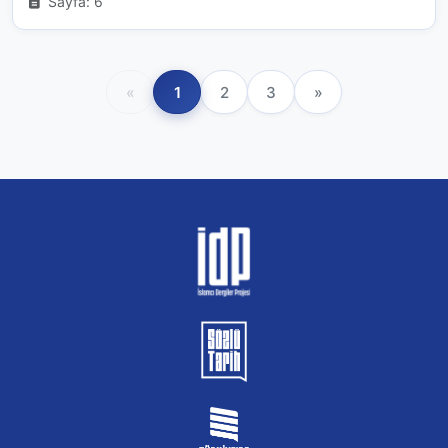
Sayfa: 6
«
1
2
3
»