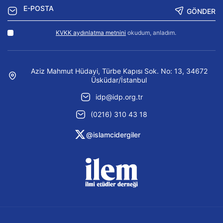
GÖNDER
KVKK aydınlatma metnini
okudum, anladım.
Aziz Mahmut Hüdayi, Türbe Kapısı Sok. No: 13, 34672
Üsküdar/İstanbul
idp@idp.org.tr
(0216) 310 43 18
@islamcidergiler