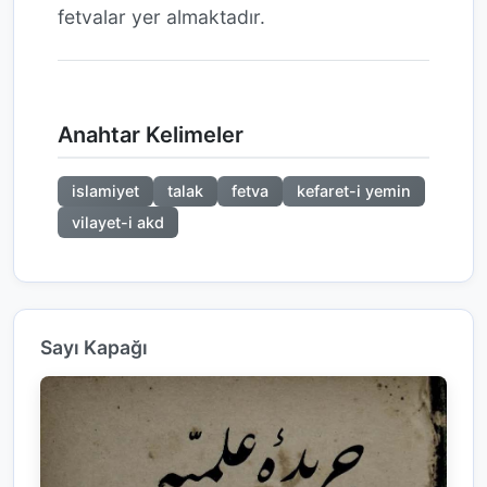
fetvalar yer almaktadır.
Anahtar Kelimeler
islamiyet
talak
fetva
kefaret-i yemin
vilayet-i akd
Sayı Kapağı