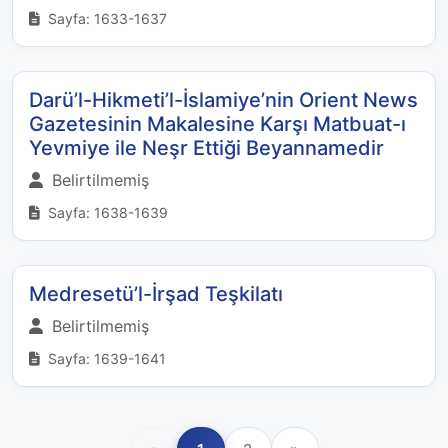
Sayfa: 1633-1637
Darü’l-Hikmeti’l-İslamiye’nin Orient News
Gazetesinin Makalesine Karşı Matbuat-ı
Yevmiye ile Neşr Ettiği Beyannamedir
Belirtilmemiş
Sayfa: 1638-1639
Medresetü’l-İrşad Teşkilatı
Belirtilmemiş
Sayfa: 1639-1641