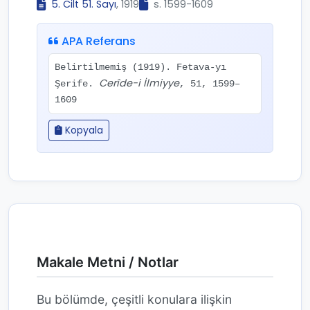
5. Cilt 51. Sayı
, 1919
s. 1599-1609
APA Referans
Belirtilmemiş (1919). Fetava-yı
Cerîde-i İlmiyye
Şerife.
, 51, 1599–
1609
Kopyala
Makale Metni / Notlar
Bu bölümde, çeşitli konulara ilişkin