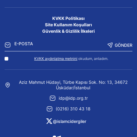
KVKK Politikası
Site Kullanım Koşulları
Güvenlik & Gizlilik İlkeleri
GÖNDER
KVKK aydınlatma metnini
okudum, anladım.
Aziz Mahmut Hüdayi, Türbe Kapısı Sok. No: 13, 34672
Üsküdar/İstanbul
idp@idp.org.tr
(0216) 310 43 18
@islamcidergiler