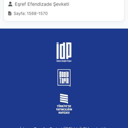
Eşref Efendizade Şevketi
Sayfa: 1568-1570