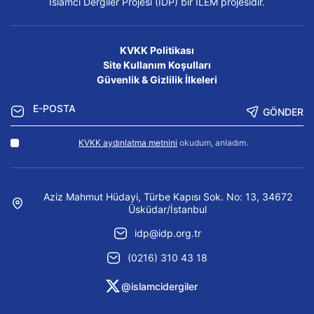
İslamcı Dergiler Projesi (İDP) bir İLEM projesidir.
KVKK Politikası
Site Kullanım Koşulları
Güvenlik & Gizlilik İlkeleri
GÖNDER
KVKK aydınlatma metnini
okudum, anladım.
Aziz Mahmut Hüdayi, Türbe Kapısı Sok. No: 13, 34672
Üsküdar/İstanbul
idp@idp.org.tr
(0216) 310 43 18
@islamcidergiler