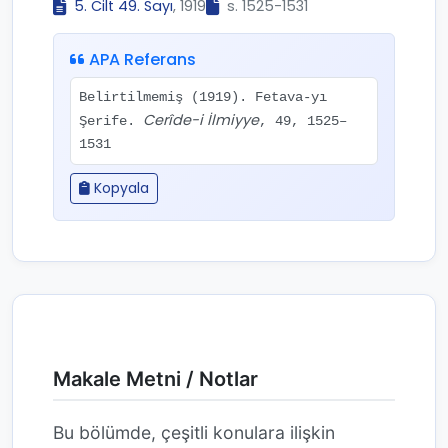
5. Cilt 49. Sayı
, 1919
s. 1525-1531
APA Referans
Belirtilmemiş (1919). Fetava-yı
Cerîde-i İlmiyye
Şerife.
, 49, 1525–
1531
Kopyala
Makale Metni / Notlar
Bu bölümde, çeşitli konulara ilişkin