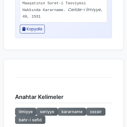
Maaşatının Suret-i Tasviyesi
Cerîde-i İlmiyye
Hakkında Kararname.
,
49, 1531
Kopyala
Anahtar Kelimeler
ilmiyye
seriyye
kararname
cezair
bahr-i sefid