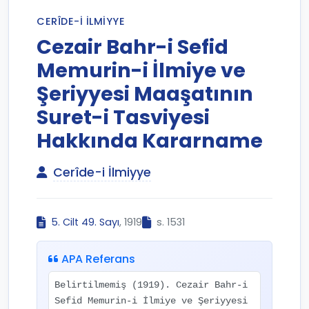
CERÎDE-I İLMIYYE
Cezair Bahr-i Sefid
Memurin-i İlmiye ve
Şeriyyesi Maaşatının
Suret-i Tasviyesi
Hakkında Kararname
Cerîde-i İlmiyye
5. Cilt 49. Sayı
, 1919
s. 1531
APA Referans
Belirtilmemiş (1919). Cezair Bahr-i
Sefid Memurin-i İlmiye ve Şeriyyesi