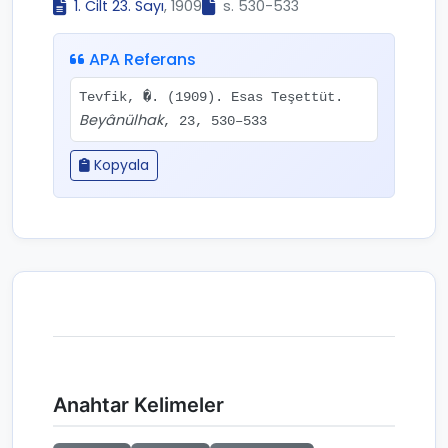
1. Cilt 23. Sayı
, 1909
s. 530-533
APA Referans
Tevfik, �. (1909). Esas Teşettüt.
Beyânülhak
, 23, 530–533
Kopyala
Anahtar Kelimeler