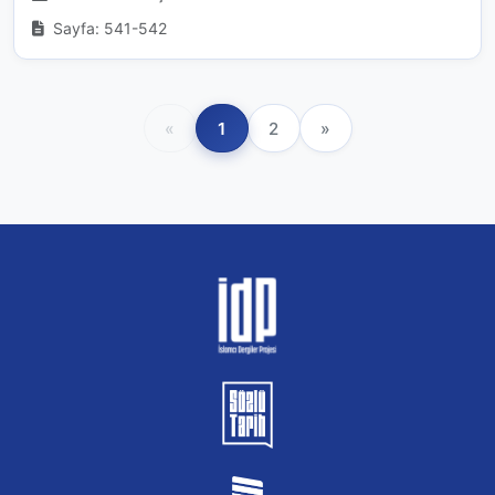
Sayfa: 541-542
«
1
2
»