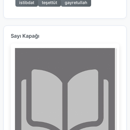
istibdat
teşettüt
gayretullah
Sayı Kapağı