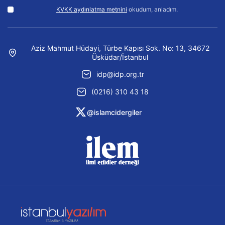
KVKK aydınlatma metnini
okudum, anladım.
Aziz Mahmut Hüdayi, Türbe Kapısı Sok. No: 13, 34672
Üsküdar/İstanbul
idp@idp.org.tr
(0216) 310 43 18
@islamcidergiler