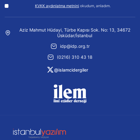
KVKK aydınlatma metnini
okudum, anladım.
Aziz Mahmut Hüdayi, Türbe Kapısı Sok. No: 13, 34672
Üsküdar/İstanbul
idp@idp.org.tr
(0216) 310 43 18
@islamcidergiler