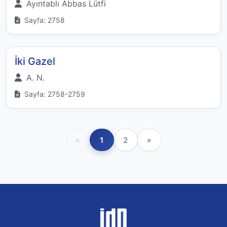
Ayıntablı Abbas Lütfi
Sayfa: 2758
İki Gazel
A. N.
Sayfa: 2758-2759
«
1
2
»