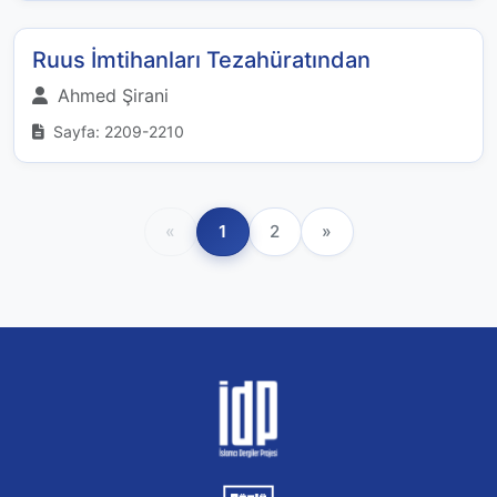
Ruus İmtihanları Tezahüratından
Ahmed Şirani
Sayfa: 2209-2210
«
1
2
»