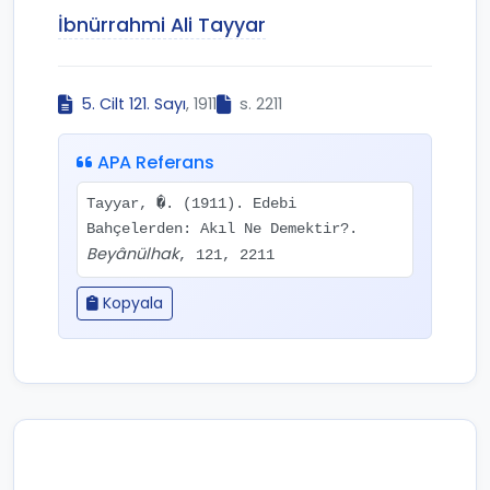
İbnürrahmi Ali Tayyar
5. Cilt 121. Sayı
, 1911
s. 2211
APA Referans
Tayyar, �. (1911). Edebi
Bahçelerden: Akıl Ne Demektir?.
Beyânülhak
, 121, 2211
Kopyala