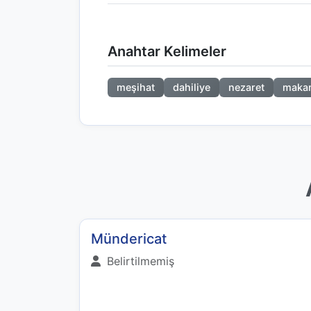
Anahtar Kelimeler
meşihat
dahiliye
nezaret
maka
Mündericat
Belirtilmemiş