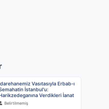
r
İdarehanemiz Vasıtasıyla Erbab-ı
Semahatin İstanbul'u:
Harikzedeganına Verdikleri İanat
Belirtilmemiş