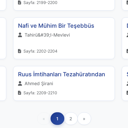
Sayfa: 2199-2200
Nafi ve Mühim Bir Teşebbüs
Tahirü&#39;l-Mevlevi
Sayfa: 2202-2204
Ruus İmtihanları Tezahüratından
Ahmed Şirani
Sayfa: 2209-2210
«
1
2
»