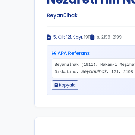
Beyanülhak
5. Cilt 121. Sayı
, 1911
s. 2198-2199
APA Referans
Beyanülhak (1911). Makam-ı Meşiha
Beyânülhak
Dikkatine.
, 121, 2198
Kopyala