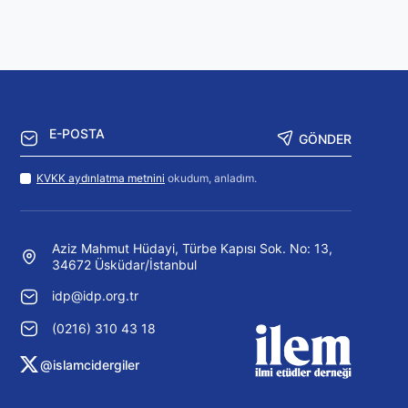
GÖNDER
KVKK aydınlatma metnini
okudum, anladım.
Aziz Mahmut Hüdayi, Türbe Kapısı Sok. No: 13,
34672 Üsküdar/İstanbul
idp@idp.org.tr
(0216) 310 43 18
@islamcidergiler