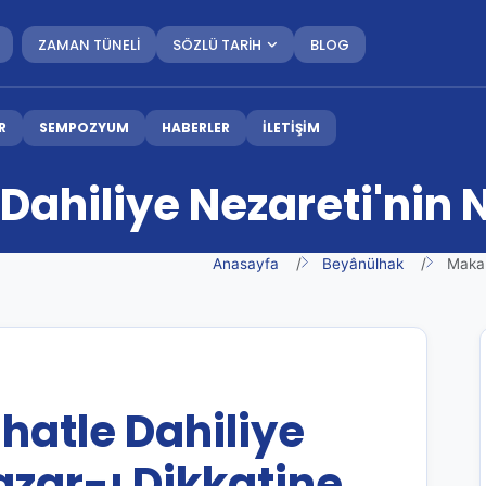
ZAMAN TÜNELİ
SÖZLÜ TARİH
BLOG
R
SEMPOZYUM
HABERLER
İLETİŞİM
ahiliye Nezareti'nin 
Anasayfa
Beyânülhak
Makam
atle Dahiliye
azar-ı Dikkatine