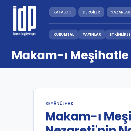
KATALOG
DERGİLER
YAZARLAR
KURUMSAL
YAYINLAR
ETKİNLİKLE
Makam-ı Meşihatle D
BEYÂNÜLHAK
Makam-ı Meşih
Nezareti'nin N