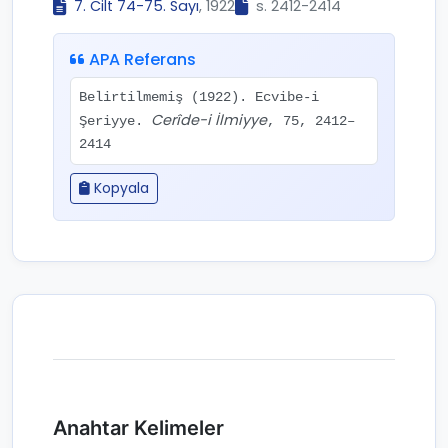
7. Cilt 74-75. Sayı
, 1922
s. 2412-2414
APA Referans
Belirtilmemiş (1922). Ecvibe-i
Cerîde-i İlmiyye
Şeriyye.
, 75, 2412–
2414
Kopyala
Anahtar Kelimeler