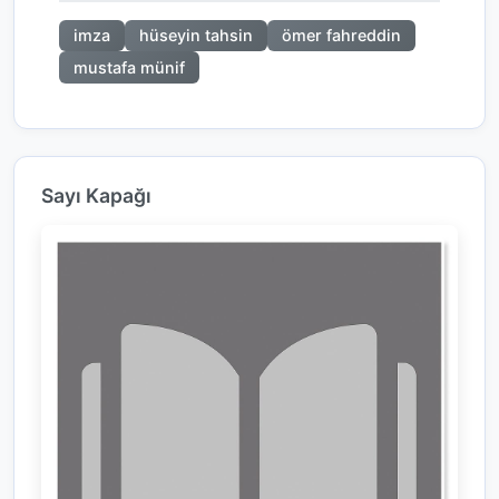
imza
hüseyin tahsin
ömer fahreddin
mustafa münif
Sayı Kapağı