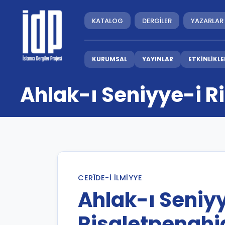
KATALOG
DERGİLER
YAZARLAR
KURUMSAL
YAYINLAR
ETKİNLİKLE
Ahlak-ı Seniyye-i R
CERÎDE-I İLMIYYE
Ahlak-ı Seniy
Risaletpenahi