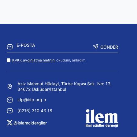
GÖNDER
KVKK aydınlatma metnini
okudum, anladım.
Aziz Mahmut Hüdayi, Türbe Kapısı Sok. No: 13,
34672 Üsküdar/İstanbul
idp@idp.org.tr
(0216) 310 43 18
@islamcidergiler