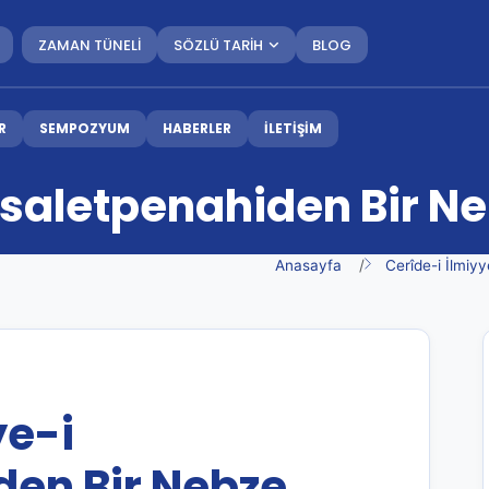
ZAMAN TÜNELİ
SÖZLÜ TARİH
BLOG
R
SEMPOZYUM
HABERLER
İLETİŞİM
isaletpenahiden Bir N
Anasayfa
Cerîde-i İlmiyy
ye-i
den Bir Nebze