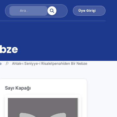
Üye Girişi
ebze
e
Ahlak-ı Seniyye-i Risaletpenahiden Bir Nebze
Sayı Kapağı