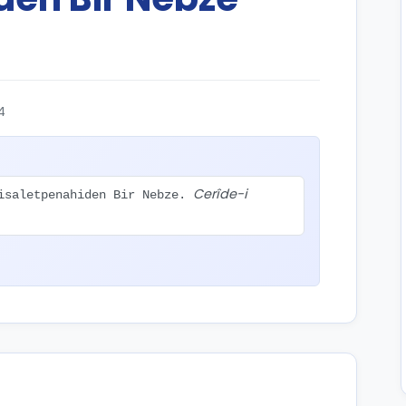
4
Cerîde-i
Risaletpenahiden Bir Nebze.