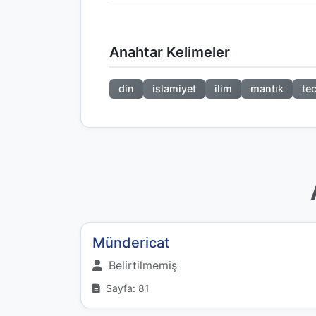
Anahtar Kelimeler
din
islamiyet
ilim
mantık
te
Mündericat
Belirtilmemiş
Sayfa: 81