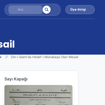
Üye Girişi
ail
k
Din-i İslam'da Hedef-i Münakaşa Olan Mesail
Sayı Kapağı