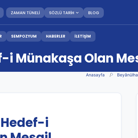
ZAMAN TÜNELİ
SÖZLÜ TARİH
BLOG
R
SEMPOZYUM
HABERLER
İLETİŞİM
f-i Münakaşa Olan Mes
Anasayfa
Beyânülha
 Hedef-i
n Mesail