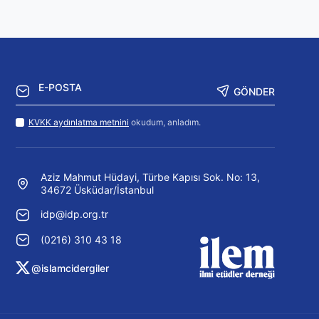
GÖNDER
KVKK aydınlatma metnini
okudum, anladım.
Aziz Mahmut Hüdayi, Türbe Kapısı Sok. No: 13,
34672 Üsküdar/İstanbul
idp@idp.org.tr
(0216) 310 43 18
@islamcidergiler