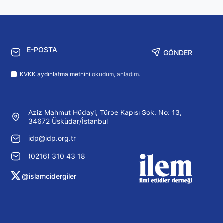
GÖNDER
KVKK aydınlatma metnini
okudum, anladım.
Aziz Mahmut Hüdayi, Türbe Kapısı Sok. No: 13,
34672 Üsküdar/İstanbul
idp@idp.org.tr
(0216) 310 43 18
@islamcidergiler