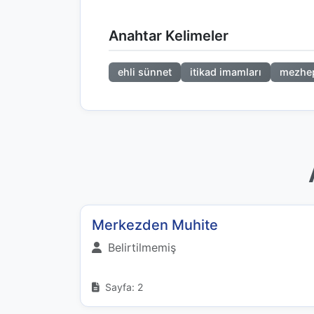
Anahtar Kelimeler
ehli sünnet
itikad imamları
mezhep
Merkezden Muhite
Belirtilmemiş
Sayfa: 2