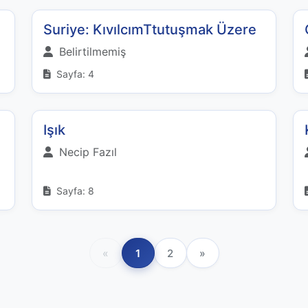
Suriye: KıvılcımTtutuşmak Üzere
Belirtilmemiş
Sayfa: 4
Işık
Necip Fazıl
Sayfa: 8
«
1
2
»