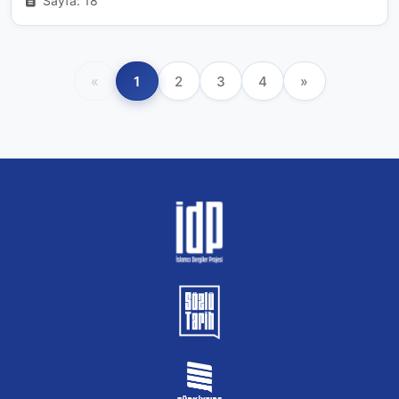
Sayfa: 18
«
1
2
3
4
»