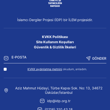
İslamcı Dergiler Projesi (İDP) bir İLEM projesidir.
KVKK Politikası
Site Kullanım Koşulları
Güvenlik & Gizlilik İlkeleri
GÖNDER
KVKK aydınlatma metnini
okudum, anladım.
Aziz Mahmut Hüdayi, Türbe Kapısı Sok. No: 13, 34672
Üsküdar/İstanbul
idp@idp.org.tr
(0216) 310 43 18